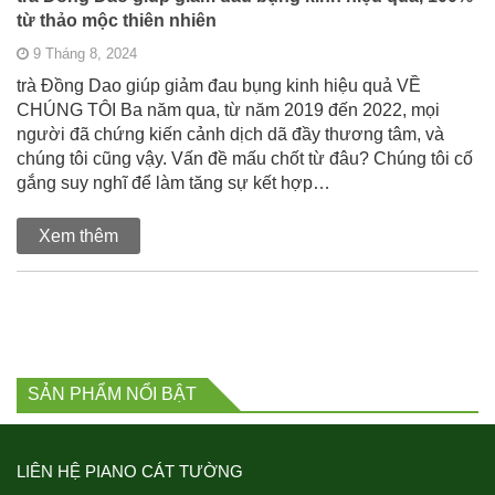
từ thảo mộc thiên nhiên
9 Tháng 8, 2024
trà Đồng Dao giúp giảm đau bụng kinh hiệu quả VỀ
CHÚNG TÔI Ba năm qua, từ năm 2019 đến 2022, mọi
người đã chứng kiến cảnh dịch dã đầy thương tâm, và
chúng tôi cũng vậy. Vấn đề mấu chốt từ đâu? Chúng tôi cố
gắng suy nghĩ để làm tăng sự kết hợp…
Xem thêm
SẢN PHẨM NỔI BẬT
LIÊN HỆ PIANO CÁT TƯỜNG