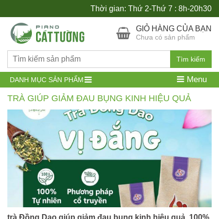
Thời gian: Thứ 2-Thứ 7 : 8h-20h30
GIỎ HÀNG CỦA BẠN
Chưa có sản phẩm
Tìm kiếm
Menu
DANH MỤC SẢN PHẨM
TRÀ GIÚP GIẢM ĐAU BỤNG KINH HIỆU QUẢ
trà Đồng Dao giúp giảm đau bụng kinh hiệu quả, 100%