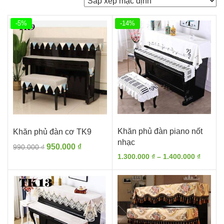
-5%
-14%
Khăn phủ đàn piano nốt
Khăn phủ đàn cơ TK9
nhạc
Giá
Giá
950.000
₫
990.000
₫
Khoản
gốc
hiện
1.300.000
₫
–
1.400.000
₫
giá:
là:
tại
từ
990.000 ₫.
là:
1.300.0
950.000 ₫.
đến
1.400.0