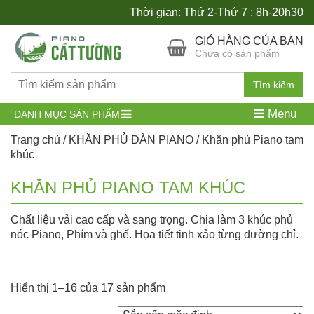
Thời gian: Thứ 2-Thứ 7 : 8h-20h30
GIỎ HÀNG CỦA BẠN
Chưa có sản phẩm
Tìm kiếm
Menu
DANH MỤC SẢN PHẨM
Trang chủ
/
KHĂN PHỦ ĐÀN PIANO
/ Khăn phủ Piano tam
khúc
KHĂN PHỦ PIANO TAM KHÚC
Chất liệu vải cao cấp và sang trọng. Chia làm 3 khúc phủ
nóc Piano, Phím và ghế. Họa tiết tinh xảo từng đường chỉ.
Hiển thị 1–16 của 17 sản phẩm