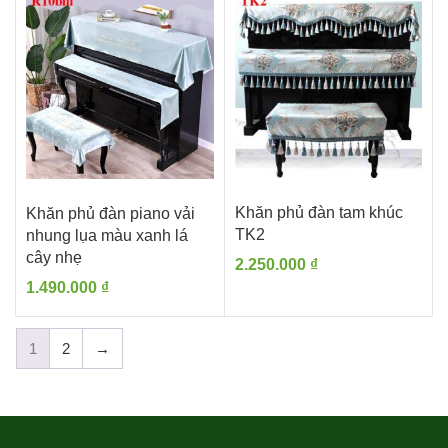
1.200.0
đến
1.450.0
Khăn phủ đàn tam khúc
Khăn phủ đàn piano vải
TK2
nhung lụa màu xanh lá
cây nhẹ
2.250.000
₫
1.490.000
₫
1
2
→