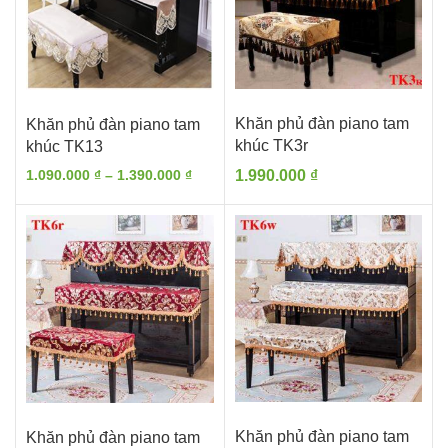
Khăn phủ đàn piano tam
Khăn phủ đàn piano tam
khúc TK3r
khúc TK13
Khoảng
1.090.000
₫
–
1.390.000
₫
1.990.000
₫
giá:
từ
1.090.000 ₫
đến
1.390.000 ₫
Khăn phủ đàn piano tam
Khăn phủ đàn piano tam