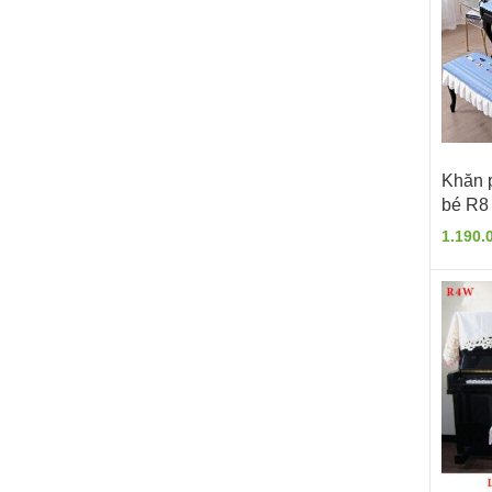
Khăn 
bé R8
1.190.