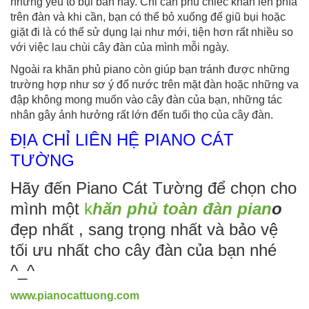
những yếu tố bụi bẩn này. Chỉ cần phủ chiếc khăn lên phía
trên đàn và khi cần, bạn có thể bỏ xuống để giũ bụi hoặc
giặt đi là có thể sử dụng lại như mới, tiện hơn rất nhiều so
với việc lau chùi cây đàn của mình mỗi ngày.
Ngoài ra khăn phủ piano còn giúp bạn tránh được những
trường hợp như sơ ý đổ nước trên mặt đàn hoặc những va
đập không mong muốn vào cây đàn của bạn, những tác
nhân gây ảnh hưởng rất lớn đến tuổi thọ của cây đàn.
ĐỊA CHỈ LIÊN HỆ PIANO CÁT
TƯỜNG
Hãy đến Piano Cát Tường để chọn cho
mình một
k
hăn phủ toàn đàn pian
o
đẹp nhất , sang trọng nhất và bảo vệ
tối ưu nhất cho cây đàn của bạn nhé
^_^
www.pianocattuong.com