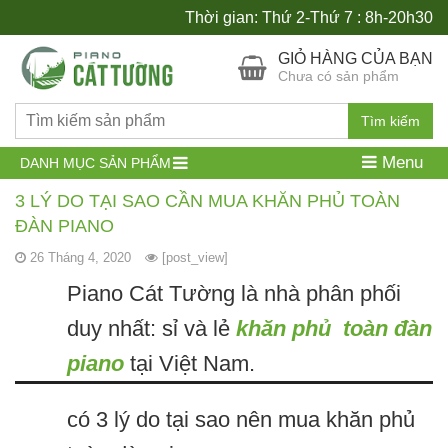
Thời gian: Thứ 2-Thứ 7 : 8h-20h30
GIỎ HÀNG CỦA BẠN
Chưa có sản phẩm
Tìm kiếm
Menu
DANH MỤC SẢN PHẨM
3 LÝ DO TẠI SAO CẦN MUA KHĂN PHỦ TOÀN
ĐÀN PIANO
26 Tháng 4, 2020
[post_view]
Piano Cát Tường là nhà phân phối
duy nhất: sỉ và lẻ
khăn phủ toàn đàn
piano
tại Việt Nam.
có 3 lý do tại sao nên mua khăn phủ