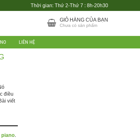
Thời gian: Thứ 2-Thứ 7 : 8h-20h30
GIỎ HÀNG CỦA BẠN
Chưa có sản phẩm
ANO
LIÊN HỆ
NG
Nó
c điều
ài viết
 piano
.