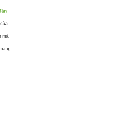
đàn
 của
an mà
 mang