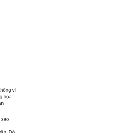
thống vì
ng họa
àn
c sảo
 văn. Độ