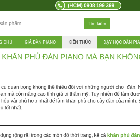
(HCM) 0908 199 399
Tìm kiếm
G CHỦ
GIÁ ĐÀN PIANO
KIẾN THỨC
DẠY HỌC ĐÀN PI
ÀM KHĂN PHỦ ĐÀN PIANO MÀ BẠN KHÔ
 cụ quan trọng không thể thiếu đối với những người chơi đàn. 
bạn mà còn nâng cao tính giá trị thẩm mỹ. Tuy nhiên để làm đượ
liệu vải phù hợp nhất để làm khăn phủ cho cây đàn của mình. B
u tốt nhất.
dụng rộng rãi trong các món đồ thời trang, kể cả
khăn phủ đàn