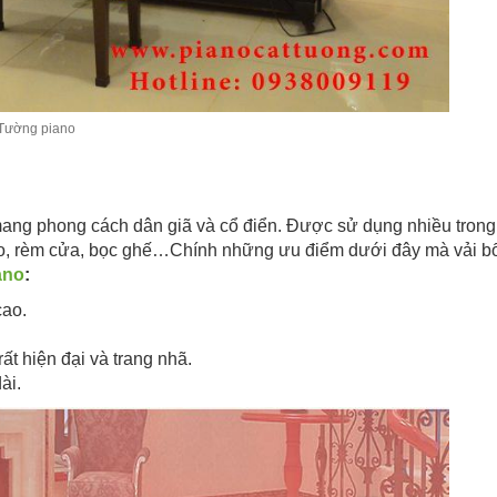
 Tường piano
hô mang phong cách dân giã và cổ điển. Được sử dụng nhiều tron
balo, rèm cửa, bọc ghế…Chính những ưu điểm dưới đây mà vải b
ano
:
cao.
ất hiện đại và trang nhã.
ài.