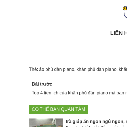
LIÊN 
Thẻ:
áo phủ đàn piano
,
khăn phủ đàn piano
,
khă
Bài trước
Top 4 tiện ích của khăn phủ đàn piano mà bạn n
CÓ THỂ BẠN QUAN TÂM
trà giúp ăn ngon ngủ ngon, 