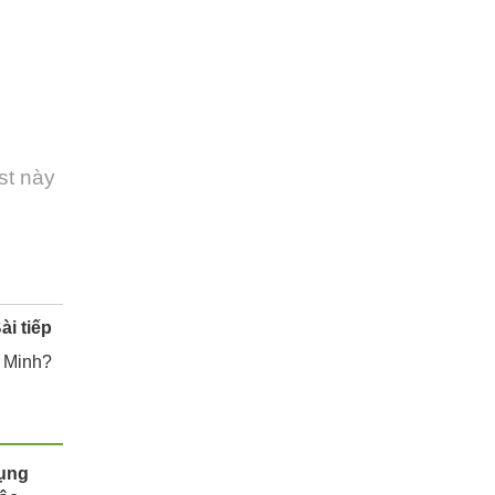
st này
ài tiếp
í Minh?
bụng