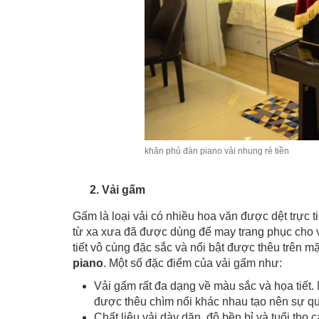
khăn phủ đàn piano vải nhung rẻ tiền
2. Vải gấm
Gấm là loại vải có nhiều hoa văn được dệt trực ti
từ xa xưa đã được dùng để may trang phục cho 
tiết vô cùng đặc sắc và nổi bật được thêu trên m
piano
. Một số đặc điểm của vải gấm như:
Vải gấm rất đa dạng về màu sắc và họa tiết.
được thêu chìm nổi khác nhau tạo nên sự qu
Chất liệu vải dày dặn, độ bền bỉ và tuổi thọ 