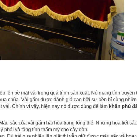
ếp lên bề mặt vải trong quá trình sản xuất. Nó mang tính truyền 
vua chúa. Vải gấm được đánh giá cao bởi sự bền bỉ cùng nhữ
ặt vải. Chính vì vậy, hiện nay nó được dùng để làm
khăn phủ đ
 Màu sắc của vải gấm hài hòa trong tổng thể. Những họa tiết sắ
ý phái và tăng tính thẩm mỹ cho cây đàn.
cao. Dù trải qua nhiều lần giặt thì vẫn giữ được màu sắc và hoa