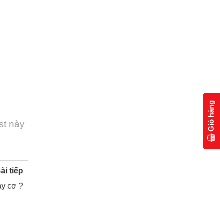
Giỏ hàng
st này
ài tiếp
ay cơ ?