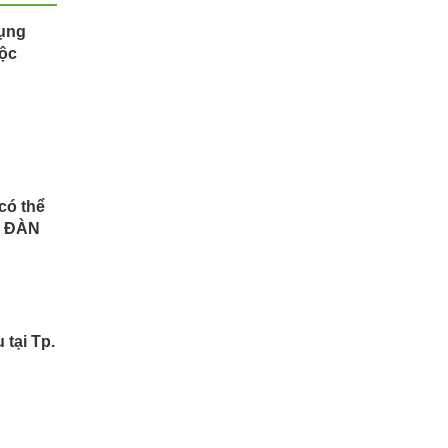
bụng
mộc
có thể
Ủ ĐÀN
tại Tp.