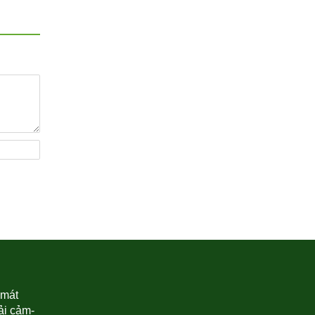
 mát
iải cảm-