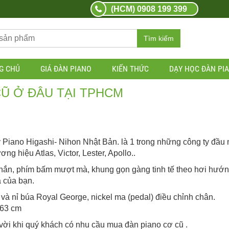
(HCM) 0908 199 399
Tìm kiếm
G CHỦ
GIÁ ĐÀN PIANO
KIẾN THỨC
DẠY HỌC ĐÀN PI
Ũ Ở ĐÂU TẠI TPHCM
y Piano Higashi- Nihon Nhật Bản. là 1 trong những công ty đầu
g hiệu Atlas, Victor, Lester, Apollo..
hắn, phím bấm mượt mà, khung gọn gàng tinh tế theo hơi hướn
à của bạn.
à nỉ búa Royal George, nickel ma (pedal) điều chỉnh chân.
 63 cm
 vời khi quý khách có nhu cầu mua đàn piano cơ cũ .