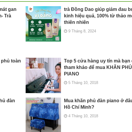
mát gan
trà Đồng Dao giúp giảm đau 
m- Trà
kinh hiệu quả, 100% từ thảo 
thiên nhiên
9 Tháng 8, 2024
n phủ toàn
Top 5 cửa hàng uy tín mà bạn 
tham khảo để mua KHĂN PH
PIANO
5 Tháng 10, 2018
phủ đàn
Mua khăn phủ đàn piano ở đâu 
Hồ Chí Minh?
4 Tháng 10, 2018