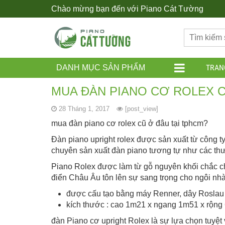
Chào mừng bạn đến với Piano Cát Tường
TRAN
DANH MỤC SẢN PHẨM
MUA ĐÀN PIANO CƠ ROLEX C
28 Tháng 1, 2017
[post_view]
mua đàn piano cơ rolex cũ ở đâu tại tphcm?
Đàn piano upright rolex được sản xuất từ công t
chuyên sản xuất đàn piano tương tự như các thươn
Piano Rolex được làm từ gỗ nguyên khối chắc c
điển Châu Âu tôn lên sự sang trọng cho ngôi nh
được cấu tạo bằng máy Renner, dây Roslau v
kích thước : cao 1m21 x ngang 1m51 x rộng
đàn Piano cơ upright Rolex là sự lựa chọn tuyệt