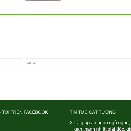
 TÔI TRÊN FACEBOOK
TIN TỨC CÁT TƯỜNG
trà giúp ăn ngon ngủ ngon,
gan thanh nhiệt giải độc, g