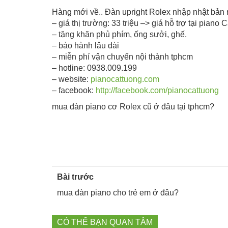
Hàng mới về.. Đàn upright Rolex nhập nhật bản 
– giá thị trường: 33 triệu –> giá hỗ trợ tại pian
– tặng khăn phủ phím, ống sưởi, ghế.
– bảo hành lâu dài
– miễn phí vận chuyển nội thành tphcm
– hotline: 0938.009.199
– website:
pianocattuong.com
– facebook:
http://facebook.com/pianocattuong
mua đàn piano cơ Rolex cũ ở đâu tại tphcm?
Bài trước
mua đàn piano cho trẻ em ở đâu?
CÓ THỂ BẠN QUAN TÂM